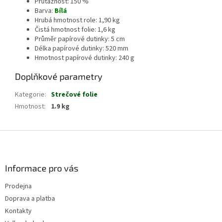
Průtažnost: 150 %
Barva:
Bílá
Hrubá hmotnost role: 1,90 kg
Čistá hmotnost folie: 1,6 kg
Průměr papírové dutinky: 5 cm
Délka papírové dutinky: 520 mm
Hmotnost papírové dutinky: 240 g
Doplňkové parametry
Kategorie
:
Strečové folie
Hmotnost
:
1.9 kg
Z
á
p
a
Informace pro vás
t
Prodejna
í
Doprava a platba
Kontakty