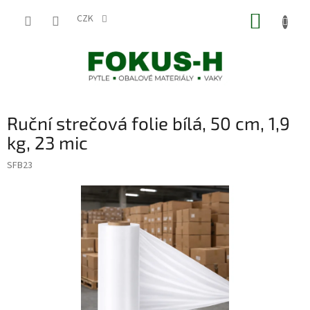
Přejít
NÁKUP
na
CZK
obsah
KOŠÍK
Ruční strečová folie bílá, 50 cm, 1,9
kg, 23 mic
SFB23