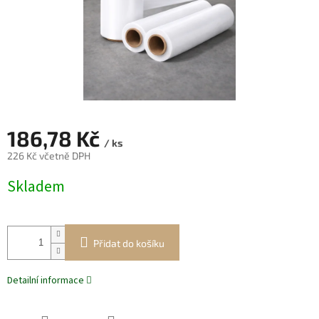
186,78 Kč
/ ks
226 Kč včetně DPH
Měrná
Skladem
cena:
Přidat do košíku
Detailní informace