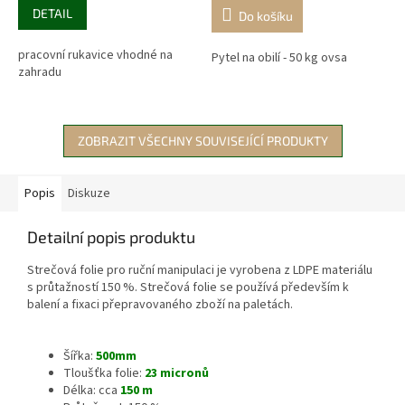
DETAIL
Do košíku
pracovní rukavice vhodné na
Pytel na obilí - 50 kg ovsa
zahradu
ZOBRAZIT VŠECHNY SOUVISEJÍCÍ PRODUKTY
Popis
Diskuze
Detailní popis produktu
Strečová folie pro ruční manipulaci je vyrobena z LDPE materiálu
s průtažností 150 %. Strečová folie se používá především k
balení a fixaci přepravovaného zboží na paletách.
Šířka:
500mm
Tloušťka folie:
23 micronů
Délka: cca
150 m