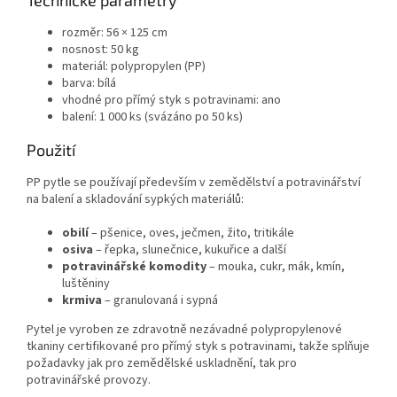
rozměr: 56 × 125 cm
nosnost: 50 kg
materiál: polypropylen (PP)
barva: bílá
vhodné pro přímý styk s potravinami: ano
balení: 1 000 ks (svázáno po 50 ks)
Použití
PP pytle se používají především v zemědělství a potravinářství
na balení a skladování sypkých materiálů:
obilí
– pšenice, oves, ječmen, žito, tritikále
osiva
– řepka, slunečnice, kukuřice a další
potravinářské komodity
– mouka, cukr, mák, kmín,
luštěniny
krmiva
– granulovaná i sypná
Pytel je vyroben ze zdravotně nezávadné polypropylenové
tkaniny certifikované pro přímý styk s potravinami, takže splňuje
požadavky jak pro zemědělské uskladnění, tak pro
potravinářské provozy.