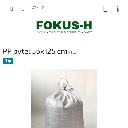
Přejít
NÁKUP
na
CZK
obsah
KOŠÍK
PP pytel 56x125 cm
P125
Tip