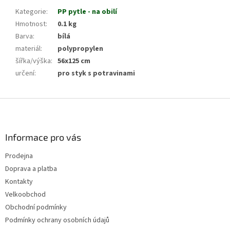
Kategorie
:
PP pytle - na obilí
Hmotnost
:
0.1 kg
Barva
:
bílá
materiál
:
polypropylen
šířka/výška
:
56x125 cm
určení
:
pro styk s potravinami
Z
á
p
a
Informace pro vás
t
Prodejna
í
Doprava a platba
Kontakty
Velkoobchod
Obchodní podmínky
Podmínky ochrany osobních údajů