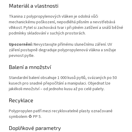
Materiál a vlastnosti
Tkanina z polypropylenových vláken je odolná vůči
mechanickému poškození, nepodléhá plísním a nevstřebává
vlhkost. Pytel si zachovává tvar i při plném zatížení a snáší běžné
podmínky skladování v suchých prostorách.
Upozornění:
Nevystavujte přímému slunečnímu záření. UV
záření postupně degraduje polypropylenová vlákna a snižuje
pevnost pytle.
Balení a množství
Standardní balení obsahuje 1 000 kusů pytlů, svázaných po 50
kusech pro snadné přepočítání a manipulaci. Objednat lze
jakékoli množství – od jednoho kusu až po celé palety.
Recyklace
Polypropylen patří mezi recyklovatelné plasty označované
symbolem ♻ PP 5.
Doplňkové parametry