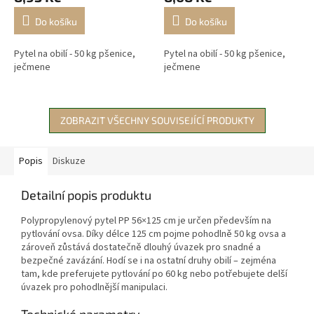
Do košíku
Do košíku
Pytel na obilí - 50 kg pšenice,
Pytel na obilí - 50 kg pšenice,
ječmene
ječmene
ZOBRAZIT VŠECHNY SOUVISEJÍCÍ PRODUKTY
Popis
Diskuze
Detailní popis produktu
Polypropylenový pytel PP 56×125 cm je určen především na
pytlování ovsa. Díky délce 125 cm pojme pohodlně 50 kg ovsa a
zároveň zůstává dostatečně dlouhý úvazek pro snadné a
bezpečné zavázání. Hodí se i na ostatní druhy obilí – zejména
tam, kde preferujete pytlování po 60 kg nebo potřebujete delší
úvazek pro pohodlnější manipulaci.
Technické parametry