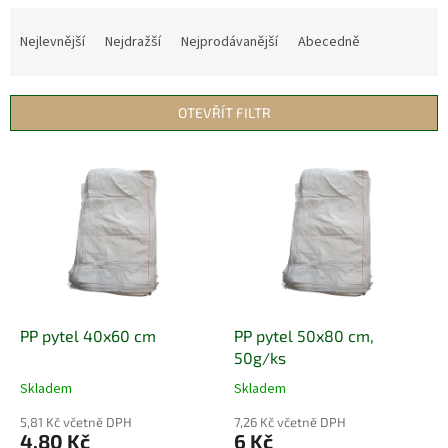
Ř
a
Nejlevnější
Nejdražší
Nejprodávanější
Abecedně
z
e
n
OTEVŘÍT FILTR
í
p
V
r
ý
o
p
d
i
u
s
k
p
t
r
ů
o
d
PP pytel 40x60 cm
PP pytel 50x80 cm,
u
50g/ks
k
Skladem
Skladem
t
ů
5,81 Kč včetně DPH
7,26 Kč včetně DPH
4,80 Kč
6 Kč