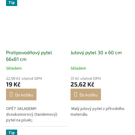
Tip
Protipovodňový pytel
Jutový pytel 30 x 60 cm
66x81 cm
Skladem
Skladem
22,99 Kč včetně DPH
31 Kč včetně DPH
19 Kč
25,62 Kč
Do košíku
Do košíku
OPĚT SKLADEM!!!
Malý jutový pytel z přírodního
dvoukomorový (tandemový)
materiálu
pytel na písek;
Tip