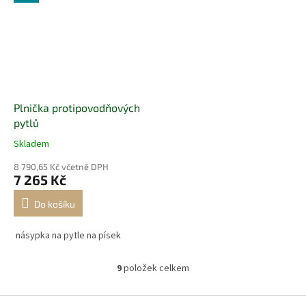
Plnička protipovodňových
pytlů
Skladem
8 790,65 Kč včetně DPH
7 265 Kč
Do košíku
násypka na pytle na písek
9
položek celkem
O
v
l
Z