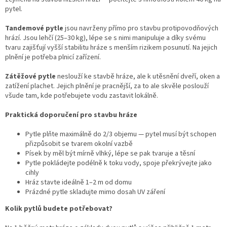
pytel.
Tandemové pytle
jsou navrženy přímo pro stavbu protipovodňových
hrází. Jsou lehčí (25–30 kg), lépe se s nimi manipuluje a díky svému
tvaru zajišťují vyšší stabilitu hráze s menším rizikem posunutí. Na jejich
plnění je potřeba plnicí zařízení.
Zátěžové pytle
neslouží ke stavbě hráze, ale k utěsnění dveří, oken a
zatížení plachet. Jejich plnění je pracnější, za to ale skvěle poslouží
všude tam, kde potřebujete vodu zastavit lokálně.
Praktická doporučení pro stavbu hráze
Pytle plňte maximálně do 2/3 objemu — pytel musí být schopen
přizpůsobit se tvarem okolní vazbě
Písek by měl být mírně vlhký, lépe se pak tvaruje a těsní
Pytle pokládejte podélně k toku vody, spoje překrývejte jako
cihly
Hráz stavte ideálně 1–2 m od domu
Prázdné pytle skladujte mimo dosah UV záření
Kolik pytlů budete potřebovat?