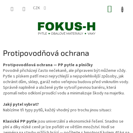
Přejít
NÁKUP
na
CZK
obsah
KOŠÍK
Protipovodňová ochrana
Protipovodňová ochrana — PP pytle a plničky
Povodně přicházejí často nečekaně, ale připraveni být můžeme vždy.
Pytle s pískem patří mezi nejrychlejší a nejspolehlivější způsoby, jak
ochránit dům, sklep, garáž nebo veřejnou budovu před vniknutím vody.
Správně naplněné a uložené pytle vytvoří pevnou bariéru, která
zpomalí nebo odkloní proudící vodu a minimalizuje škody na majetku.
Jaký pytel vybrat?
Nabízíme tři typy pytlů, každý vhodný pro trochu jinou situaci:
Klasické PP pytle
jsou univerzální a ekonomické řešení. Snadno se
plní a díky nízké ceně je lze pořídit ve větším množství. Hodí se
zejména na stavbu nižších hrází — počítejte s hmotností kolem 40 kg na