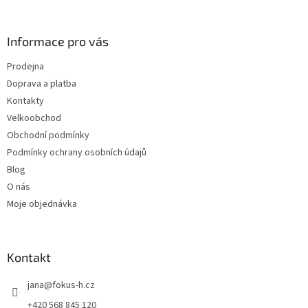
á
á
d
p
a
a
Informace pro vás
c
t
í
Prodejna
í
p
Doprava a platba
r
v
Kontakty
k
Velkoobchod
y
Obchodní podmínky
v
ý
Podmínky ochrany osobních údajů
p
Blog
i
O nás
s
u
Moje objednávka
Kontakt
jana
@
fokus-h.cz
+420 568 845 120