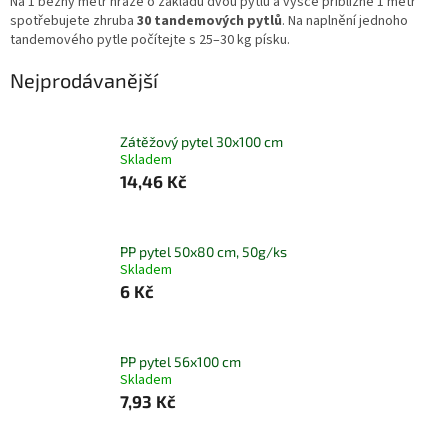
Na 1 běžný metr hráze o základu dvou pytlů a výšce přibližně 1 metr
spotřebujete zhruba
30 tandemových pytlů
. Na naplnění jednoho
tandemového pytle počítejte s 25–30 kg písku.
Nejprodávanější
Zátěžový pytel 30x100 cm
Skladem
14,46 Kč
PP pytel 50x80 cm, 50g/ks
Skladem
6 Kč
PP pytel 56x100 cm
Skladem
7,93 Kč