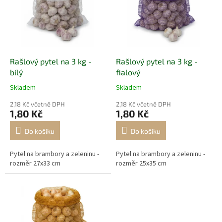
d
i
u
s
k
p
t
r
ů
o
d
Rašlový pytel na 3 kg -
Rašlový pytel na 3 kg -
u
bílý
fialový
k
Skladem
Skladem
t
ů
2,18 Kč včetně DPH
2,18 Kč včetně DPH
1,80 Kč
1,80 Kč
Do košíku
Do košíku
Pytel na brambory a zeleninu -
Pytel na brambory a zeleninu -
rozměr 27x33 cm
rozměr 25x35 cm