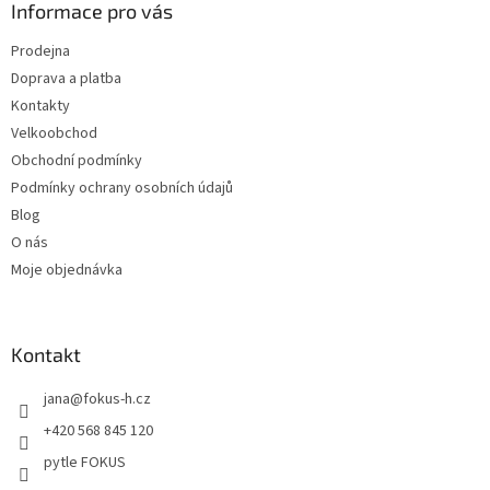
a
Informace pro vás
c
t
í
Prodejna
í
p
Doprava a platba
r
v
Kontakty
k
Velkoobchod
y
Obchodní podmínky
v
ý
Podmínky ochrany osobních údajů
p
Blog
i
O nás
s
u
Moje objednávka
Kontakt
jana
@
fokus-h.cz
+420 568 845 120
pytle FOKUS