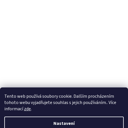
Tento web používá soubory cookie. Dalším procházením
tohoto webu vyjadřujete souhlas s jejich používáním.. Více
informací
zde
.
Nastavení
Vytvořil Shoptet