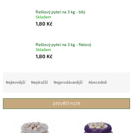
Rašlový pytel na 3 kg - bílý
Skladem
1,80 Kč
Rašlový pytel na 3 kg - fialový
Skladem
1,80 Kč
Ř
a
Nejlevnější
Nejdražší
Nejprodávanější
Abecedně
z
e
n
OTEVŘÍT FILTR
í
p
V
r
ý
o
p