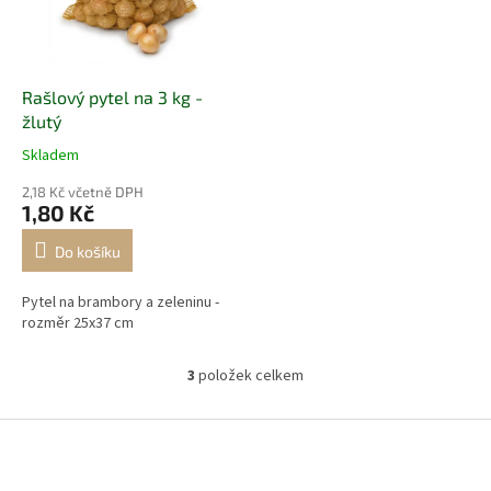
Rašlový pytel na 3 kg -
žlutý
Skladem
2,18 Kč včetně DPH
1,80 Kč
Do košíku
Pytel na brambory a zeleninu -
rozměr 25x37 cm
3
položek celkem
O
v
l
Z
á
á
d
p
a