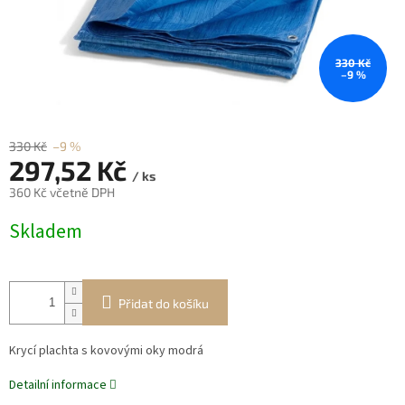
330 Kč
–9 %
330 Kč
–9 %
297,52 Kč
/ ks
360 Kč včetně DPH
Měrná
Skladem
cena:
Přidat do košíku
Krycí plachta s kovovými oky modrá
Detailní informace