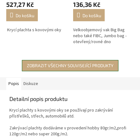
527,27 Kč
136,36 Kč
Do košíku
Do košíku
Krycí plachta s kovovými oky
Velkoobjemový vak Big Bag
nebo také FIBC, Jumbo bag -
otevřený/rovné dno
ZOBRAZIT VŠECHNY SOUVISEJÍCÍ PRODUKTY
Popis
Diskuze
Detailní popis produktu
Krycí plachty s kovovými oky se používají pro zakrývání
přístřešků, střech, automobilů atd.
Zakrývací plachty dodáváme v provedení hobby 80gr/m2,profi
120gr/m2 nebo super 200g/m2.