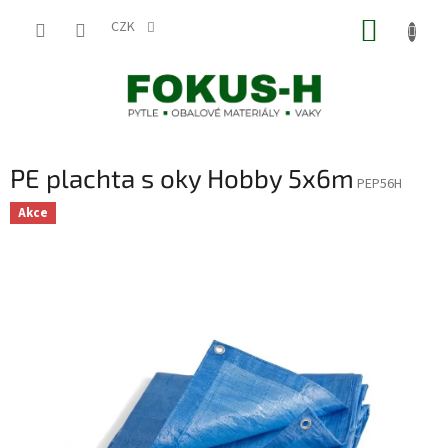
Přejít
NÁKUP
na
CZK
obsah
KOŠÍK
PE plachta s oky Hobby 5x6m
PEP56H
Akce