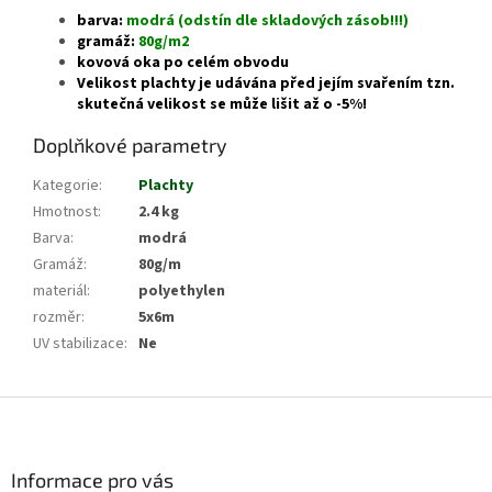
barva:
modrá (odstín dle skladových zásob!!!)
gramáž:
80g/m2
kovová oka po celém obvodu
Velikost
plachty
je udávána před jejím svařením tzn.
skutečná velikost se může lišit až o -5%!
Doplňkové parametry
Kategorie
:
Plachty
Hmotnost
:
2.4 kg
Barva
:
modrá
Gramáž
:
80g/m
materiál
:
polyethylen
rozměr
:
5x6m
UV stabilizace
:
Ne
Z
á
p
a
Informace pro vás