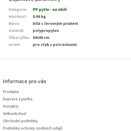
Kategorie
:
PP pytle - na obilí
Hmotnost
:
0.06 kg
Barva
:
bílá s červeným pruhem
materiál
:
polypropylen
šířka/výška
:
50x80 cm
určení
:
pro styk s potravinami
Z
á
p
a
Informace pro vás
t
Prodejna
í
Doprava a platba
Kontakty
Velkoobchod
Obchodní podmínky
Podmínky ochrany osobních údajů