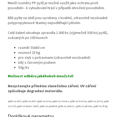
Menší rozměry PP pytů je možné využít jako ochranu proti
povodním - k vybudování hrází v případě ohrožení povodněmi.
Bílé pytle na obilí jsou vyrobeny z kvalitní, zdravotně nezávadné
polypropylenové tkaniny nepodléhající plísním.
Celé balení obsahuje zpravidla 1.000 ks (výjimečně 500 ks) pytlů,
svázaných po 100 kusech.
rozměr 50x80 cm
nosnost 25 kg
pro styk s potravinami (zdravotně nezávadné)
bílý s červeným pruhem
50g/ks
Možnost odběru jakéhokoli množství!
Nevystavujte přímému slunečnímu záření. UV záření
způsobuje degradaci materiálu.
pytel na obilí, pytle na obilí, pytel na osivo, pytel na mouku, pytel na krmiva, pytel na piliny, pytel
na listí, pytel na balení zboží, pytel na povodně, pytle na pšenici, pytle na ječmen, pytel na 25 kg
Doplňkové parametry