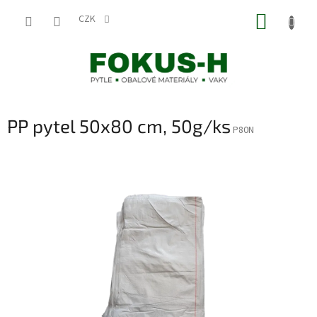
Přejít
NÁKUP
na
CZK
obsah
KOŠÍK
PP pytel 50x80 cm, 50g/ks
P80N