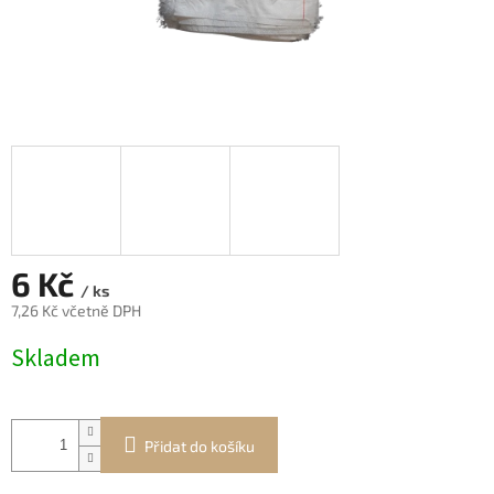
6 Kč
/ ks
7,26 Kč včetně DPH
Měrná
Skladem
cena:
Přidat do košíku