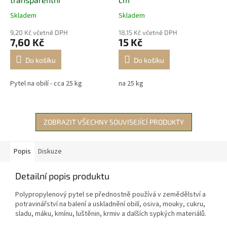
Skladem
Skladem
9,20 Kč včetně DPH
18,15 Kč včetně DPH
7,60 Kč
15 Kč
Do košíku
Do košíku
Pytel na obilí - cca 25 kg
na 25 kg
ZOBRAZIT VŠECHNY SOUVISEJÍCÍ PRODUKTY
Popis
Diskuze
Detailní popis produktu
Polypropylenový pytel se přednostně používá v zemědělství a
potravinářství na balení a uskladnění obilí, osiva, mouky, cukru,
sladu, máku, kmínu, luštěnin, krmiv a dalších sypkých materiálů.