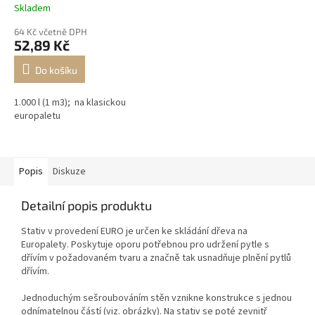
Skladem
64 Kč včetně DPH
52,89 Kč
Do košíku
1.000 l (1 m3); na klasickou
europaletu
Popis
Diskuze
Detailní popis produktu
Stativ v provedení EURO je určen ke skládání dřeva na
Europalety. Poskytuje oporu potřebnou pro udržení pytle s
dřívím v požadovaném tvaru a značně tak usnadňuje plnění pytlů
dřívím.
Jednoduchým sešroubováním stěn vznikne konstrukce s jednou
odnímatelnou částí (viz. obrázky). Na stativ se poté zevnitř