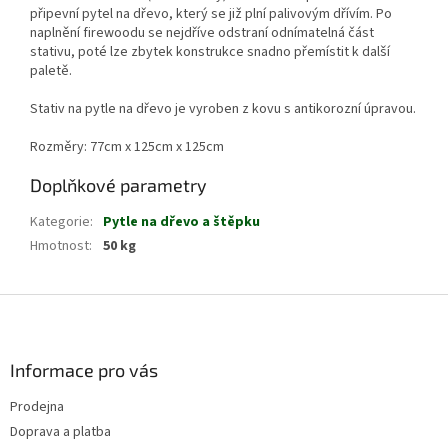
připevní pytel na dřevo, který se již plní palivovým dřívím. Po
naplnění firewoodu se nejdříve odstraní odnímatelná část
stativu, poté lze zbytek konstrukce snadno přemístit k další
paletě.
Stativ na pytle na dřevo je vyroben z kovu s antikorozní úpravou.
Rozměry: 77cm x 125cm x 125cm
Doplňkové parametry
Kategorie
:
Pytle na dřevo a štěpku
Hmotnost
:
50 kg
Z
á
p
a
Informace pro vás
t
Prodejna
í
Doprava a platba