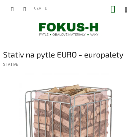
Přejít
NÁKUP
na
CZK
obsah
KOŠÍK
Stativ na pytle EURO - europalety
STATIVE