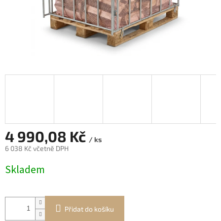
4 990,08 Kč
/ ks
6 038 Kč včetně DPH
Měrná
Skladem
cena:
Přidat do košíku