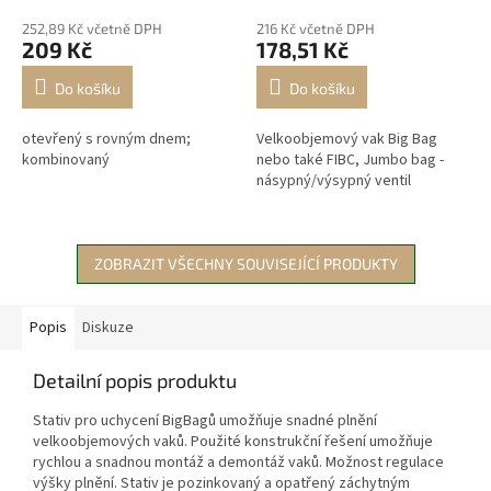
252,89 Kč včetně DPH
216 Kč včetně DPH
209 Kč
178,51 Kč
Do košíku
Do košíku
otevřený s rovným dnem;
Velkoobjemový vak Big Bag
kombinovaný
nebo také FIBC, Jumbo bag -
násypný/výsypný ventil
ZOBRAZIT VŠECHNY SOUVISEJÍCÍ PRODUKTY
Popis
Diskuze
Detailní popis produktu
Stativ pro uchycení BigBagů umožňuje snadné plnění
velkoobjemových vaků. Použité konstrukční řešení umožňuje
rychlou a snadnou montáž a demontáž vaků. Možnost regulace
výšky plnění. Stativ je pozinkovaný a opatřený záchytným