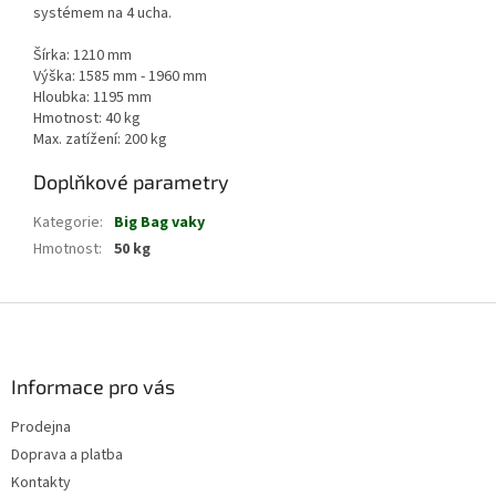
systémem na 4 ucha.
Šírka: 1210 mm
Výška: 1585 mm - 1960 mm
Hloubka: 1195 mm
Hmotnost: 40 kg
Max. zatížení: 200 kg
Doplňkové parametry
Kategorie
:
Big Bag vaky
Hmotnost
:
50 kg
Z
á
p
a
Informace pro vás
t
Prodejna
í
Doprava a platba
Kontakty