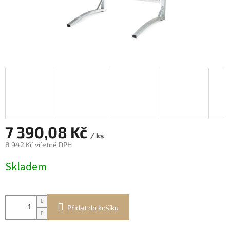
7 390,08 Kč
/ ks
8 942 Kč včetně DPH
Měrná
Skladem
cena:
Přidat do košíku