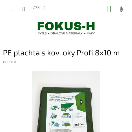
Přejít
NÁKUP
na
CZK
obsah
KOŠÍK
PE plachta s kov. oky Profi 8x10 m
PEP810