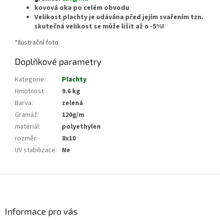
kovová oka po celém obvodu
Velikost
plachty
je udávána před jejím svařením tzn.
skutečná velikost se může lišit až o -5%!
*Ilustrační foto
Doplňkové parametry
Kategorie
:
Plachty
Hmotnost
:
9.6 kg
Barva
:
zelená
Gramáž
:
120g/m
materiál
:
polyethylen
rozměr
:
8x10
UV stabilizace
:
Ne
Z
á
p
a
Informace pro vás