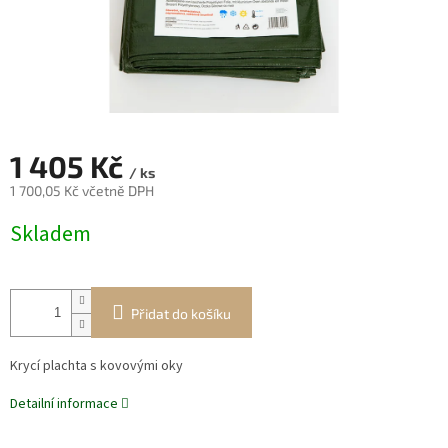
1 405 Kč
/ ks
1 700,05 Kč včetně DPH
Měrná
Skladem
cena:
Přidat do košíku
Krycí plachta s kovovými oky
Detailní informace