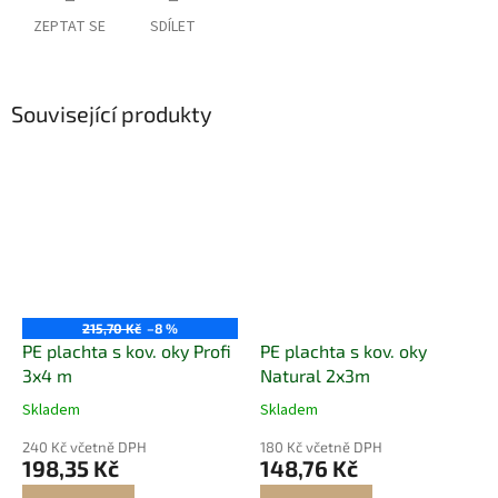
ZEPTAT SE
SDÍLET
Související produkty
215,70 Kč
–8 %
PE plachta s kov. oky Profi
PE plachta s kov. oky
3x4 m
Natural 2x3m
Skladem
Skladem
240 Kč včetně DPH
180 Kč včetně DPH
198,35 Kč
148,76 Kč