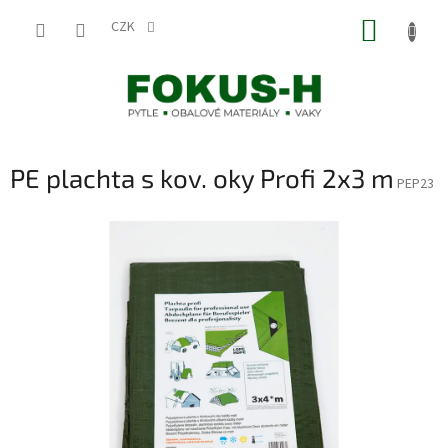
Přejít
NÁKUP
na
CZK
obsah
KOŠÍK
PE plachta s kov. oky Profi 2x3 m
PEP23