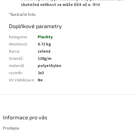
skutečná velikost se může lišit až o -5%!
*Ilustrační foto
Doplňkové parametry
Kategorie
:
Plachty
Hmotnost
:
0.72 kg
Barva
:
zelená
Gramáž
:
120g/m
materiál
:
polyethylen
rozměr
:
2x3
UV stabilizace
:
Ne
Z
á
p
a
Informace pro vás
t
Prodejna
í