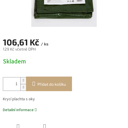
106,61 Kč
/ ks
129 Kč včetně DPH
Měrná
Skladem
cena:
Přidat do košíku
Krycí plachta s oky
Detailní informace