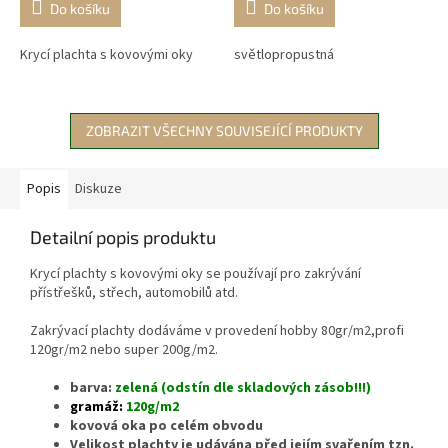
Do košíku
Do košíku
Krycí plachta s kovovými oky
světlopropustná
ZOBRAZIT VŠECHNY SOUVISEJÍCÍ PRODUKTY
Popis
Diskuze
Detailní popis produktu
Krycí plachty s kovovými oky se používají pro zakrývání
přístřešků, střech, automobilů atd.
Zakrývací plachty dodáváme v provedení hobby 80gr/m2,profi
120gr/m2 nebo super 200g/m2.
barva:
zelená (odstín dle skladových zásob!!!)
gramáž:
120g/m2
kovová oka po celém obvodu
Velikost
plachty
je udávána před jejím svařením tzn.