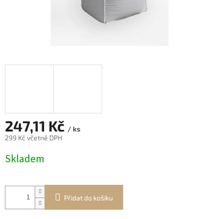
247,11 Kč
/ ks
299 Kč včetně DPH
Měrná
Skladem
cena:
Přidat do košíku