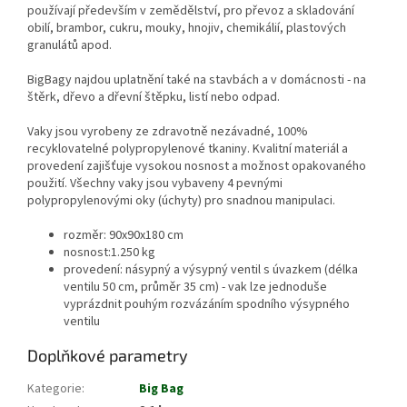
používají především v zemědělství, pro převoz a skladování
obilí, brambor, cukru, mouky, hnojiv, chemikálií, plastových
granulátů apod.
BigBagy najdou uplatnění také na stavbách a v domácnosti - na
štěrk, dřevo a dřevní štěpku, listí nebo odpad.
Vaky jsou vyrobeny ze zdravotně nezávadné, 100%
recyklovatelné polypropylenové tkaniny. Kvalitní materiál a
provedení zajišťuje vysokou nosnost a možnost opakovaného
použití. Všechny vaky jsou vybaveny 4 pevnými
polypropylenovými oky (úchyty) pro snadnou manipulaci.
rozměr: 90x90x180 cm
nosnost:1.250 kg
provedení: násypný a výsypný ventil s úvazkem (délka
ventilu 50 cm, průměr 35 cm) - vak lze jednoduše
vyprázdnit pouhým rozvázáním spodního výsypného
ventilu
Doplňkové parametry
Kategorie
:
Big Bag