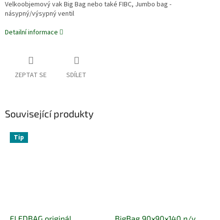
Velkoobjemový vak Big Bag nebo také FIBC, Jumbo bag -
násypný/výsypný ventil
Detailní informace
ZEPTAT SE
SDÍLET
Související produkty
Tip
FLEDBAG originál
BigBag 90x90x140 n/v