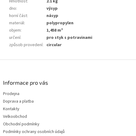
Hmotnost
:
2.1 kg
dno
:
výsyp
horní část
:
násyp
materiál
:
polypropylen
objem
:
1,458 m³
určení
:
pro styk s potravinami
způsob provedení
:
circular
Z
á
p
a
Informace pro vás
t
Prodejna
í
Doprava a platba
Kontakty
Velkoobchod
Obchodní podmínky
Podmínky ochrany osobních údajů