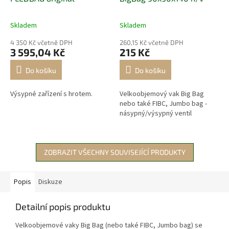
Skladem
Skladem
4 350 Kč včetně DPH
260,15 Kč včetně DPH
3 595,04 Kč
215 Kč
Do košíku
Do košíku
Výsypné zařízení s hrotem.
Velkoobjemový vak Big Bag
nebo také FIBC, Jumbo bag -
násypný/výsypný ventil
ZOBRAZIT VŠECHNY SOUVISEJÍCÍ PRODUKTY
Popis
Diskuze
Detailní popis produktu
Velkoobjemové vaky Big Bag (nebo také FIBC, Jumbo bag) se