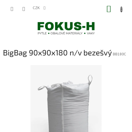
Přejít
NÁKUP
na
CZK
obsah
KOŠÍK
BigBag 90x90x180 n/v bezešvý
BB180C