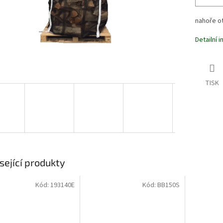
nahoře o
Detailní 
TISK
sející produkty
Kód:
193140E
Kód:
BB150S