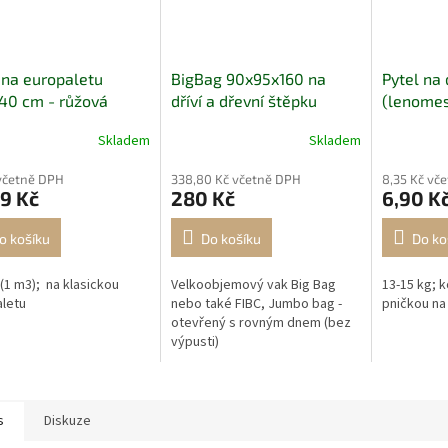
 na europaletu
BigBag 90x95x160 na
Pytel na
40 cm - růžová
dříví a dřevní štěpku
(lenomes
Skladem
Skladem
včetně DPH
338,80 Kč včetně DPH
8,35 Kč vč
9 Kč
280 Kč
6,90 K
o košíku
Do košíku
Do ko
 (1 m3); na klasickou
Velkoobjemový vak Big Bag
13-15 kg; k
letu
nebo také FIBC, Jumbo bag -
pničkou na 
otevřený s rovným dnem (bez
výpusti)
s
Diskuze