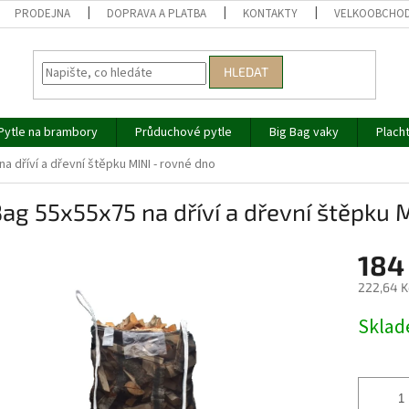
PRODEJNA
DOPRAVA A PLATBA
KONTAKTY
VELKOOBCHO
HLEDAT
Pytle na brambory
Průduchové pytle
Big Bag vaky
Plach
a dříví a dřevní štěpku MINI - rovné dno
ag 55x55x75 na dříví a dřevní štěpku 
184
222,64 K
Měrná
Skla
cena: