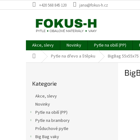
Přejít
+420 568 845 120
jana@fokus-h.cz
na
obsah
Akce, slevy
Novinky
Pytle na obilí (PP)
Domů
Pytle na dřevo a štěpku
BigBag 55x55x75 n
P
BigB
o
Přeskočit
s
Kategorie
kategorie
t
r
Akce, slevy
a
Novinky
n
Pytle na obilí (PP)
n
í
Pytle na brambory
p
Průduchové pytle
a
Big Bag vaky