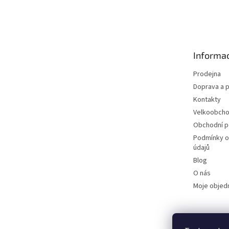
Z
á
p
a
t
Informac
í
Prodejna
Doprava a p
Kontakty
Velkoobch
Obchodní 
Podmínky o
údajů
Blog
O nás
Moje objed