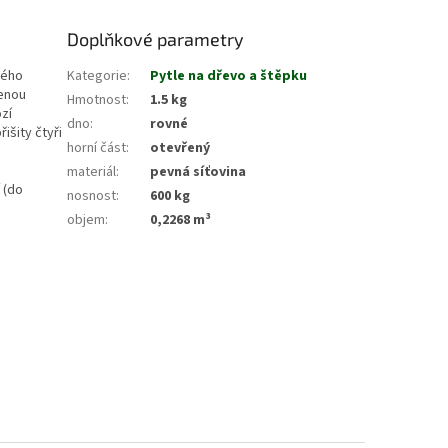
Doplňkové parametry
ného
Kategorie
:
Pytle na dřevo a štěpku
zenou
Hmotnost
:
1.5 kg
ozí
dno
:
rovné
išity čtyři
horní část
:
otevřený
materiál
:
pevná síťovina
 (do
nosnost
:
600 kg
objem
:
0,2268 m³