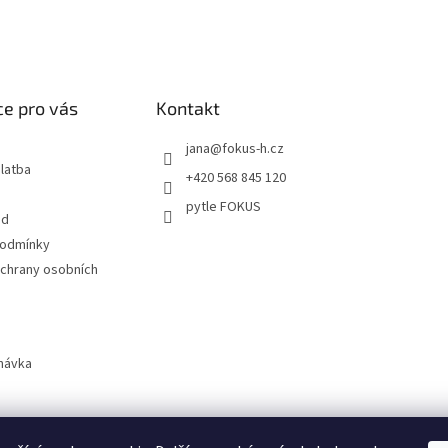
e pro vás
Kontakt
jana
@
fokus-h.cz
latba
+420 568 845 120
pytle FOKUS
od
podmínky
chrany osobních
návka