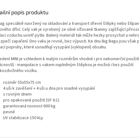
ailní popis produktu
Bag speciálně navržený na skladování a transport dřevní štěpky nebo štípa
ového dříví. Celý vak je vyrobený ze silné síťované tkaniny zajišťující přiro
laci vzduchu uvnitř pytle. Balený materiál tak může hezky prosychat a nehr
pečí zapaření. Dno vaku je rovné, bez výpusti. Ke dnu Big Bagu jsou však př
ací popruhy, které usnadňují vysypání (vyklopení) obsahu.
edení MINI je vzhledem k malým rozměrům vhodné i pro nekomerční použití
cností) - manipulace s vakem naplněným štěpkou je možná i bez použití
kozdvižného vozíku.
rozměr 55x55x75 cm
4 uši k zavěšení + 4 uši u dna pro snadné vysypání
s rovným dnem
pro opakované použití (SF 6:1)
garantovaná nosnost 600 kg
pevné
UV stabilizace 150 kLy