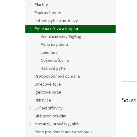
n
Plachty
e
Papírové pytle
l
Jutové pytle a motouzy
Pytle na dřevo a štěpku
Ventilační vaky BigBag
Pytle na paletu
Lenomesh
Ovíjecí síťovina
Rašlové pytle
Protipovodňová ochrana
Strečové folie
Igelitové pytle
Souvi
Rukavice
Ovíjecí síťoviny
Sítě proti ptákům
Motouzy, provázky, nitě
Pytle pro domácnost a zahradu