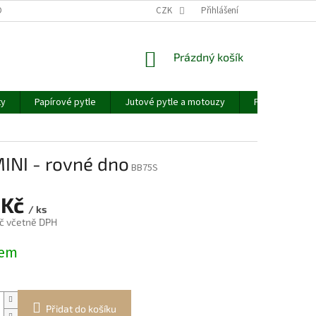
D
OBCHODNÍ PODMÍNKY
PODMÍNKY OCHRANY OSOBNÍCH ÚDAJŮ
CZK
Přihlášení
NÁKUPNÍ
Prázdný košík
KOŠÍK
ty
Papírové pytle
Jutové pytle a motouzy
Pytle na dřevo
MINI - rovné dno
BB75S
 Kč
/ ks
č včetně DPH
dem
Přidat do košíku