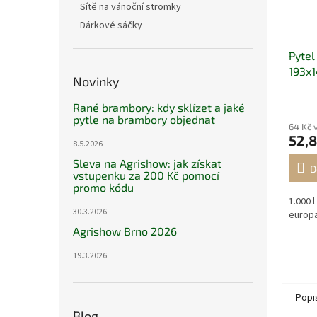
Sítě na vánoční stromky
Dárkové sáčky
Pytel
193x1
Novinky
Rané brambory: kdy sklízet a jaké
pytle na brambory objednat
64 Kč 
52,8
8.5.2026
Sleva na Agrishow: jak získat
D
vstupenku za 200 Kč pomocí
promo kódu
1.000 l
30.3.2026
europa
Agrishow Brno 2026
19.3.2026
Popi
Blog