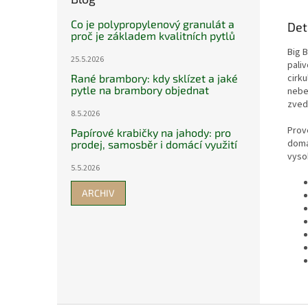
Co je polypropylenový granulát a
Det
proč je základem kvalitních pytlů
Big 
25.5.2026
paliv
cirku
Rané brambory: kdy sklízet a jaké
pytle na brambory objednat
nebez
zved
8.5.2026
Prov
Papírové krabičky na jahody: pro
domá
prodej, samosběr i domácí využití
vyso
5.5.2026
ARCHIV