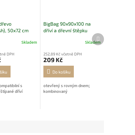
 dřevo
BigBag 90x90x100 na
h), 50x72 cm
dříví a dřevní štěpku
Další
produkt
Skladem
Skladem
etně DPH
252,89 Kč včetně DPH
č
209 Kč
šíku
Do košíku
ompatibilní s
otevřený s rovným dnem;
štípané dříví
kombinovaný