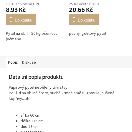
10,81 Kč včetně DPH
25 Kč včetně DPH
8,93 Kč
20,66 Kč
Do košíku
Do košíku
Pytel na obilí - 50 kg pšenice,
pevný igelitový pytel
ječmene
Popis
Diskuze
Detailní popis produktu
Papírový pytel nebělený třívrstvý
Použití na obilné šroty, suché krmné směsi, granule, sušené
kopřivy...atd.
šířka 60 cm
délka 115 cm
dno 18 cm