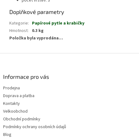
počet vrstev: 3
Doplňkové parametry
Kategorie
:
Papírové pytle a krabičky
Hmotnost
:
0.3 kg
Položka byla vyprodána…
Z
á
p
a
Informace pro vás
t
Prodejna
í
Doprava a platba
Kontakty
Velkoobchod
Obchodní podmínky
Podmínky ochrany osobních údajů
Blog