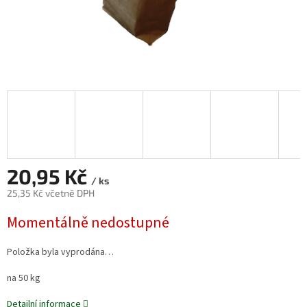
20,95 Kč
/ ks
25,35 Kč včetně DPH
Měrná
Momentálně nedostupné
cena:
Položka byla vyprodána…
na 50 kg
Detailní informace