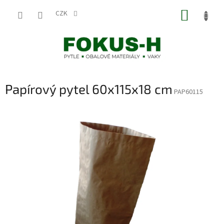
Přejít
NÁKUP
na
CZK
obsah
KOŠÍK
Papírový pytel 60x115x18 cm
PAP60115