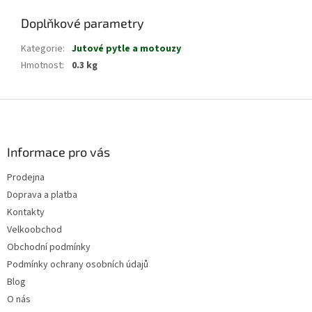
Doplňkové parametry
Kategorie
:
Jutové pytle a motouzy
Hmotnost
:
0.3 kg
Z
á
p
a
Informace pro vás
t
Prodejna
í
Doprava a platba
Kontakty
Velkoobchod
Obchodní podmínky
Podmínky ochrany osobních údajů
Blog
O nás