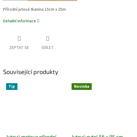
Přírodní jutová tkanina 15cm x 25m
Detailní informace
ZEPTAT SE
SDÍLET
Související produkty
Tip
Novinka
Jutový motouz přírodní -
Jutový pytel 56 x 95 cm