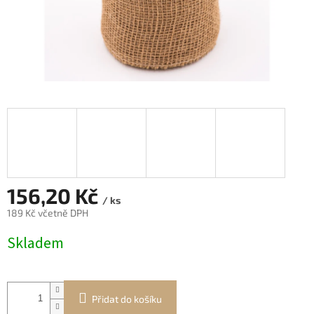
156,20 Kč
/ ks
189 Kč včetně DPH
Měrná
Skladem
cena:
Přidat do košíku